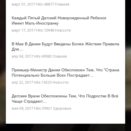
март 01, 2017 Hits:48877
Главная
Каждый Пятый Датский Новорожденный Ребенок
Имеет Мать-Иностранку
март 17, 2017 Hits:10948
Новости
В Мае В Дании Будут Введены Более Жёсткие Правила
Для…
апр 04, 2017 Hits:49582
Главная
Премьер-Министр Дании Обеспокоен Тем, Что "страна
Потенциально Больше Всех Пострадает…
апр 22, 2017 Hits:14233
Новости
Датские Врачи Обеспокоены Тем, Что Подростки В Всё
Чаще Страдают…
мая 09, 2017 Hits:39921
Здоровье