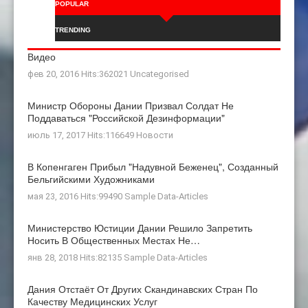
POPULAR
TRENDING
Видео
фев 20, 2016 Hits:362021
Uncategorised
Министр Обороны Дании Призвал Солдат Не
Поддаваться "российской Дезинформации"
июль 17, 2017 Hits:116649
Новости
В Копенгаген Прибыл "Надувной Беженец", Созданный
Бельгийскими Художниками
мая 23, 2016 Hits:99490
Sample Data-Articles
Министерство Юстиции Дании Решило Запретить
Носить В Общественных Местах Не…
янв 28, 2018 Hits:82135
Sample Data-Articles
Дания Отстаёт От Других Скандинавских Стран По
Качеству Медицинских Услуг