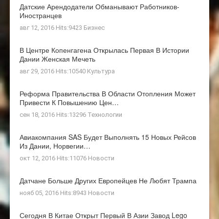
Датские Арендодатели Обманывают Работников-
Иностранцев
авг 12, 2016 Hits:9423
Бизнес
В Центре Копенгагена Открылась Первая В Истории
Дании Женская Мечеть
авг 29, 2016 Hits:10540
Культура
Реформа Правительства В Области Отопления Может
Привести К Повышению Цен…
сен 18, 2016 Hits:13296
Технологии
Авиакомпания SAS Будет Выполнять 15 Новых Рейсов
Из Дании, Норвегии…
окт 12, 2016 Hits:11076
Новости
Датчане Больше Других Европейцев Не Любят Трампа
нояб 05, 2016 Hits:8943
Новости
Сегодня В Китае Открыт Первый В Азии Завод Lego