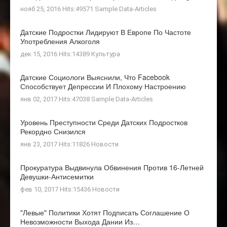
нояб 25, 2016 Hits:49571
Sample Data-Articles
Датские Подростки Лидируют В Европе По Частоте
Употребления Алкоголя
дек 15, 2016 Hits:14389
Культура
Датские Социологи Выяснили, Что Facebook
Способствует Депрессии И Плохому Настроению
янв 02, 2017 Hits:47038
Sample Data-Articles
Уровень Преступности Среди Датских Подростков
Рекордно Снизился
янв 23, 2017 Hits:11826
Новости
Прокуратура Выдвинула Обвинения Против 16-Летней
Девушки-Антисемитки
фев 10, 2017 Hits:15436
Новости
"Левые" Политики Хотят Подписать Соглашение О
Невозможности Выхода Дании Из…