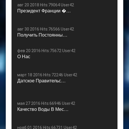
авг 20 2018 Hits:79064 User42
Президент Франции �…
авг 30 2016 Hits:76566 User42
Получить Постоянны…
фев 20 2016 Hits:75672 User42
О Нас
март 18 2016 Hits:72246 User42
Датское Правительс…
мая 27 2016 Hits:66946 User42
Качество Воды В Мес…
нояб 01 2016 Hits:66731 User42