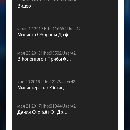
фев 20 2016 Hits:362036 User42
Видео
июль 17 2017 Hits:116654 User42
Министр Обороны Да�…
мая 23 2016 Hits:99502 User42
В Копенгаген Прибы�…
янв 28 2018 Hits:82176 User42
Министерство Юстиц…
мая 21 2017 Hits:81844 User42
Дания Отстаёт От Др…