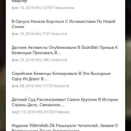
Квартир
фев 15, 2016 Hits:12759
Технологии
В Орхусе Начали Бороться С Исламистами По Новой
Схеме
фев 19, 2016 Hits:7151
Новости
Датские Активисты Опубликовали В Guardian Призыв К
Беженцам Приезжать В…
фев 19, 2016 Hits:7481
Новости
Сирийские Беженцы Блокировали В Эти Выходные
Одну Из Дорог В…
фев 28, 2016 Hits:17773
Новости
Датский Суд Рассматривает Самое Крупное В Истории
Страны Дело, Связанное…
март 15, 2016 Hits:61722
Главная
Издание Videnskab.dk Разыграло Читателей, Заявив О
Возвращении Дании Американских…