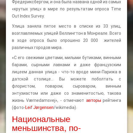
Фредериксбергом, и она была названа одной из самых
«крутых улиц» в мире по результатам опроса Time
Out Index Survey.
Улица заняла пятое место в списке из 33 улиц,
возглавляемых улицей Веллингтон в Монреале. Всего
в ходе опроса было опрошено 20 000 жителей
различных городов мира.
«С его свежими цветами, милыми бутиками, винными
барами, сырными лавками и даже французским
лицеем данная улица - что-то вроде мини-Парижа в
датской столице… Вы можете поболтать с
флористом, поваром, сыроваром, винным
энтузиастом или даже со знаменитостью, такова
жизнь Værnedamsvej», - отмечают
авторы
рейтинга
(фото-
Leif Jørgensen
/wikimedia).
Национальные
меньшинства, по-