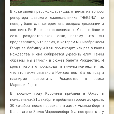
В ходе своей пресс-конференции, отвечая на вопрос
репортера датского еженедельника “HER&NU” по
поводу балета, в котором она создала декорации и
костюмы, Ее Величество заявила: «…У нас в балете
есть рождественская елка, потому что мы
представляем, что время, в котором мы изображаем
Герду, ее бабушку и Кая, происходит как раз в канун
Рождества, и она собирается украсить елку. Таким
образом, мы втянули в сюжет балета Рождество. И
кроме того это происходит в зимнем контексте, так
что это также связано с Рождеством. В этом году я
планирую встретить Рождество в замке
Марселисборг».
В прошлом году Королева прибыла в Орхус в
понедельник 21 декабря и пробыла в городе до среды,
30 декабря, после переехала в замок Амалиенборг в
Копенгагене. Замок Марселисборг был построен к югу