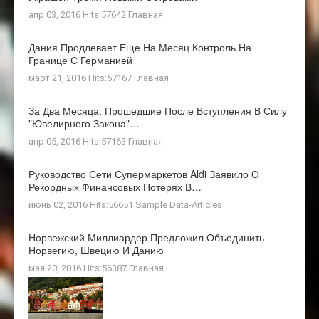
апр 03, 2016 Hits:57642
Главная
Дания Продлевает Еще На Месяц Контроль На
Границе С Германией
март 21, 2016 Hits:57167
Главная
За Два Месяца, Прошедшие После Вступления В Силу
"ювелирного Закона"…
апр 05, 2016 Hits:57163
Главная
Руководство Сети Супермаркетов Aldi Заявило О
Рекордных Финансовых Потерях В…
июнь 02, 2016 Hits:56651
Sample Data-Articles
Норвежский Миллиардер Предложил Объединить
Норвегию, Швецию И Данию
мая 20, 2016 Hits:56387
Главная