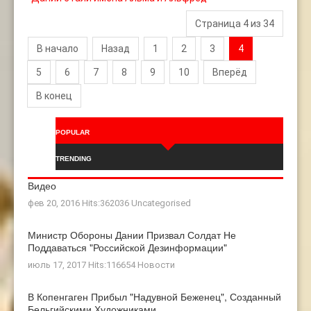
Страница 4 из 34
В начало
Назад
1
2
3
4
5
6
7
8
9
10
Вперёд
В конец
POPULAR
TRENDING
Видео
фев 20, 2016 Hits:362036
Uncategorised
Министр Обороны Дании Призвал Солдат Не
Поддаваться "российской Дезинформации"
июль 17, 2017 Hits:116654
Новости
В Копенгаген Прибыл "Надувной Беженец", Созданный
Бельгийскими Художниками