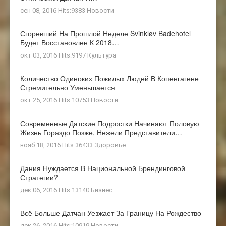
сен 08, 2016 Hits:9383
Новости
Сгоревший На Прошлой Неделе Svinkløv Badehotel
Будет Восстановлен К 2018…
окт 03, 2016 Hits:9197
Культура
Количество Одиноких Пожилых Людей В Копенгагене
Стремительно Уменьшается
окт 25, 2016 Hits:10753
Новости
Современные Датские Подростки Начинают Половую
Жизнь Гораздо Позже, Нежели Представители…
нояб 18, 2016 Hits:36433
Здоровье
Дания Нуждается В Национальной Брендинговой
Стратегии?
дек 06, 2016 Hits:13140
Бизнес
Всё Больше Датчан Уезжает За Границу На Рождество
дек 26, 2016 Hits:10919
Новости