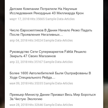
Датские Компании Потратили На Научные
Исследования Рекордные 43 Миллиарда Крон
март 17, 2018 Hits:35665
Sample Data-Articles
Число Евроскептиков В Дании Начало Резко Падать
После Проявления Негативных…
апр 04, 2018 Hits:34324
Sample Data-Articles
Руководство Сети Супермаркетов Fakta Решило
Закрыть 47 Своих Магазинов
апр 22, 2018 Hits:35167
Sample Data-Articles
Более 1600 Автолюбителей Были Оштрафованы В
Ходе Специального Рейда…
мая 09, 2018 Hits:35335
Sample Data-Articles
Премьер-Министр Дании Призвал Весь Мир Бороться
За Чистую Экологию
мая 28, 2018 Hits:32646
Sample Data-Articles