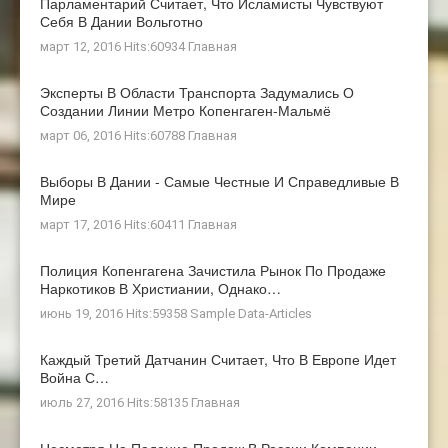
Парламентарий Считает, Что Исламисты Чувствуют
Себя В Дании Вольготно
март 12, 2016 Hits:60934
Главная
Эксперты В Области Транспорта Задумались О
Создании Линии Метро Копенгаген-Мальмё
март 06, 2016 Hits:60788
Главная
Выборы В Дании - Самые Честные И Справедливые В
Мире
март 17, 2016 Hits:60411
Главная
Полиция Копенгагена Зачистила Рынок По Продаже
Наркотиков В Христиании, Однако…
июнь 19, 2016 Hits:59358
Sample Data-Articles
Каждый Третий Датчанин Считает, Что В Европе Идет
Война С…
июль 27, 2016 Hits:58135
Главная
Несмотря На Падение Продаж В России Компании