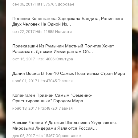
сен 06, 2017 Hits:37676
Здоровье
Полиция Копенгагена Задержала Бандита, Ранившего
Двух Человек На Одной Из…
сен 22, 2017 Hits:11885
Новости
Приехавший Из Румынии Местный Политик Хочет
Рассказать Датским Иммигрантам Об…
окт 15, 2017 Hits:14886
Культура
Дания Вошла В Топ-10 Самых Позитивных Стран Мира
нояб 01, 2017 Hits:47045
Главная
Копенгаген Признан Самым "семейно-
Ориентированным" Городом Мира
нояб 18, 2017 Hits:48720
Главная
Навыки Чтения У Датских Школьников Ухудшаются.
Мировыми Лидерами Являются Россия…
дек 05, 2017 Hits:15467
Образование