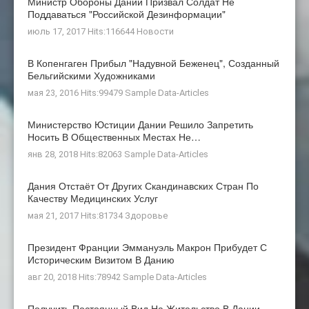
Министр Обороны Дании Призвал Солдат Не
Поддаваться "российской Дезинформации"
июль 17, 2017 Hits:116644
Новости
В Копенгаген Прибыл "Надувной Беженец", Созданный
Бельгийскими Художниками
мая 23, 2016 Hits:99479
Sample Data-Articles
Министерство Юстиции Дании Решило Запретить
Носить В Общественных Местах Не…
янв 28, 2018 Hits:82063
Sample Data-Articles
Дания Отстаёт От Других Скандинавских Стран По
Качеству Медицинских Услуг
мая 21, 2017 Hits:81734
Здоровье
Президент Франции Эммануэль Макрон Прибудет С
Историческим Визитом В Данию
авг 20, 2018 Hits:78942
Sample Data-Articles
Получить Постоянный Вид На Жительство В Дании