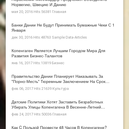
Норвегию, Швецию И Данию
мая 20, 2016 Hits:56381
Главная
Банки Дании Не Будут Принимать Бумажные Чеки С 1
Января
дек 30, 2016 Hits:48763
Sample Data-Articles
Копенгаген Является Лучшим Городом Мира Для
Развития Бизнес-Талантов
янв 16, 2017 Hits:13819
Бизнес
Правительство Дании Планирует Наказывать За
"порно-Месть" Тюремным Заключением На Срок…
фев 06, 2017 Hits:21639
Культура
Датские Политики Хотят Заставить Безработных
Убирать Улицы Копенгагена В Весенне-Летний…
фев 24, 2017 Hits:50036
Главная
Как C Пользой Провести 48 Часов В Копенгагене?