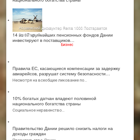
Норвежский Дискаунтер Rema 1000 Постарается
14 из 17 крупнейших пенсионных фондов Дании
Захватить Рын…
инвестируют в поставщиков…
янв 29 2016 Hits:49014
Бизнес
Правила ЕС, касающиеся компенсации за задержку
авиарейсов, разрушат систему безопасности…
Несмотря на всеобщее ликование по…
10% богатых датчан владеют половиной
национального богатства страны
Социальное неравенство…
Правительство Дании решило снизить налоги на
доходы граждан