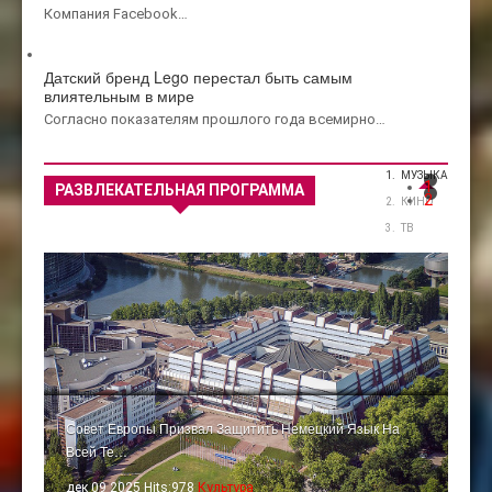
Компания Facebook…
Датский бренд Lego перестал быть самым
влиятельным в мире
Согласно показателям прошлого года всемирно…
МУЗЫКА
1
РАЗВЛЕКАТЕЛЬНАЯ ПРОГРАММА
2
КИНО
ТВ
Совет Европы Призвал Защитить Немецкий Язык На
Всей Те…
дек 09 2025 Hits:978
Культура